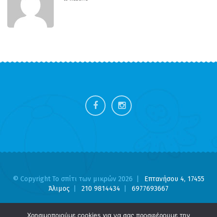
FOOTER
SIDEBAR
© Copyright Το σπίτι των μικρών 2026
Επτανήσου 4, 17455
Άλιμος
210 9814434
6977693667
Χρησιμοποιούμε cookies για να σας προσφέρουμε την