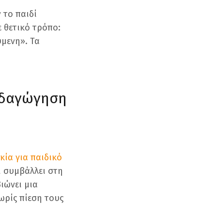
 το παιδί
ε θετικό τρόπο:
ύμενη». Τα
ιδαγώγηση
η
κία για παιδικό
αι συμβάλλει στη
ιώνει μια
ωρίς πίεση τους