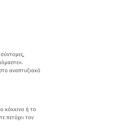
ι σύντομες,
ιμόμαστε».
 στο αναπτυξιακό
το κόκκινο ή το
ετε πετύχει τον