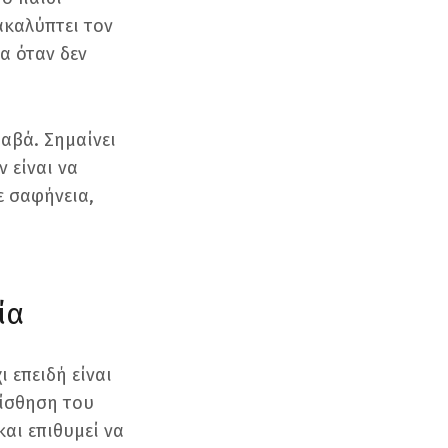
ακαλύπτει τον
να όταν δεν
ραβά. Σημαίνει
 είναι να
ε σαφήνεια,
ία
 επειδή είναι
αίσθηση του
και επιθυμεί να