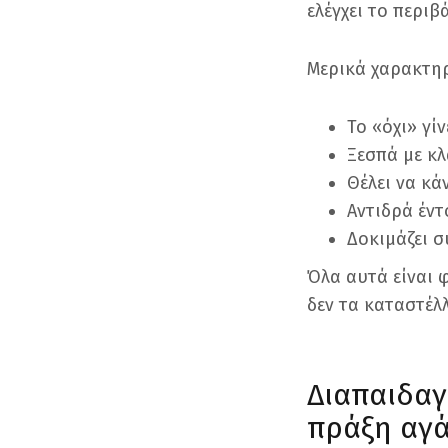
ελέγχει το περιβ
Μερικά χαρακτηρ
Το «όχι» γί
Ξεσπά με κ
Θέλει να κά
Αντιδρά έντ
Δοκιμάζει σ
Όλα αυτά είναι 
δεν τα καταστέλλ
Διαπαιδαγώ
πράξη αγ