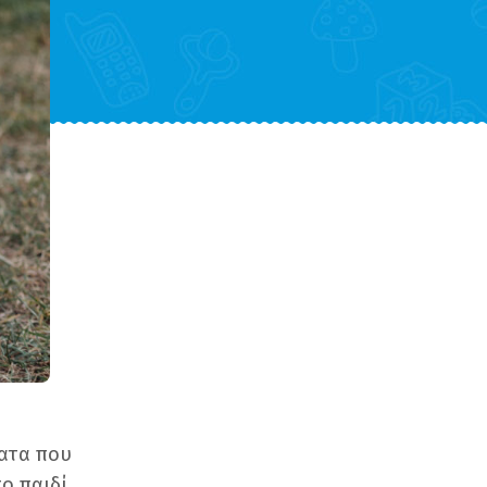
ματα που
το παιδί