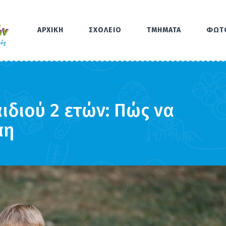
ΑΡΧΙΚΗ
ΣΧΟΛΕΙΟ
ΤΜΗΜΑΤΑ
ΦΩΤ
διού 2 ετών: Πώς να
πη