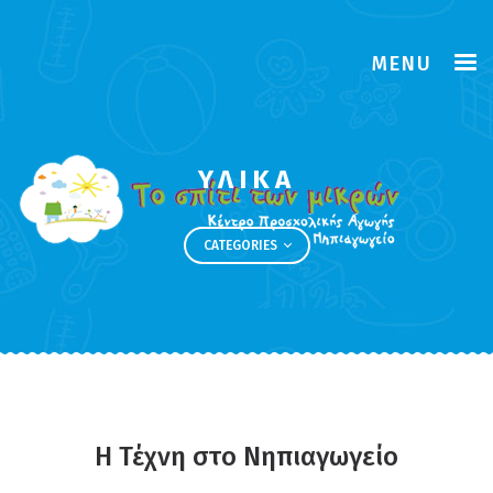
Skip
to
content
TOGGLE
MENU
ΥΛΙΚΑ
CATEGORIES
Η Τέχνη στο Νηπιαγωγείο